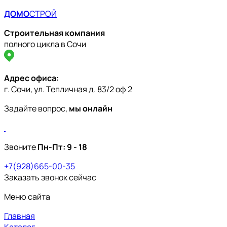
ДОМО
СТРОЙ
Строительная компания
полного цикла в Сочи
Адрес офиса:
Проектирование
г. Сочи, ул. Тепличная д. 83/2 оф 2
Благоустройство территории
Задайте вопрос,
мы онлайн
Внутренняя отделка домов
Каталог проектов домов
Звоните
Пн-Пт:
9 - 18
Портфолио
+7(928)665-00-35
Акции
Заказать звонок сейчас
Статьи
Меню сайта
О компании
Главная
Сертификаты
Информация