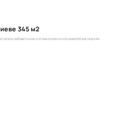
иеве 345 м2
ия) можно добавить еще и отзыв клиенты или видеообзор сюда же