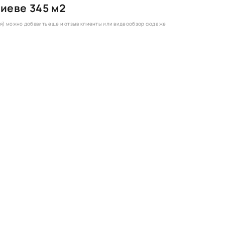
иеве 345 м2
ия) можно добавить еще и отзыв клиенты или видеообзор сюда же