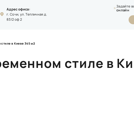
Задайте в
Адрес офиса:
онлайн
г. Сочи, ул. Тепличная д.
83/2 оф 2
 стиле в Киеве 345 м2
ременном стиле в Ки