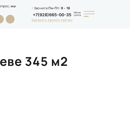
опрос,
мы
Звоните
Пн-Пт:
9 - 18
Меню
+7(928)665-00-35
сайта
Заказать звонок сейчас
еве 345 м2