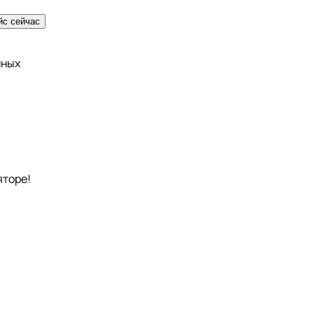
йс сейчас
нных
яторе!