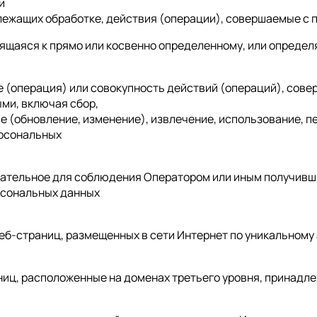
и
лежащих обработке, действия (операции), совершаемые с
сящаяся к прямо или косвенно определенному, или опреде
ие (операция) или совокупность действий (операций), со
ми, включая сбор,
е (обновление, изменение), извлечение, использование, п
ерсональных
язательное для соблюдения Оператором или иным получивш
рсональных данных
 веб-страниц, размещенных в сети Интернет по уникальному
аниц, расположенные на доменах третьего уровня, принадле