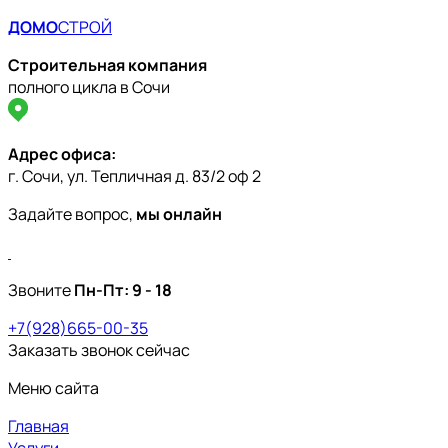
ДОМО
СТРОЙ
Строительная компания
полного цикла в Сочи
Адрес офиса:
Проектирование
г. Сочи, ул. Тепличная д. 83/2 оф 2
Благоустройство территории
Задайте вопрос,
мы онлайн
Внутренняя отделка домов
Каталог проектов домов
Звоните
Пн-Пт:
9 - 18
Портфолио
+7(928)665-00-35
Акции
Заказать звонок сейчас
Статьи
Меню сайта
О компании
Главная
Сертификаты
Информация